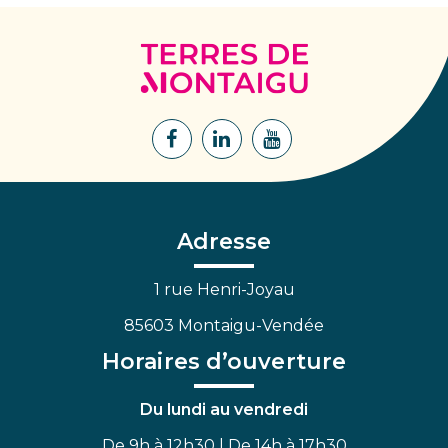
Terres
de
Montaigu
Lien
Lien
Lien
vers
vers
vers
le
le
la
compte
compte
chaîne
Facebook
Linkedin
Youtube
Adresse
1 rue Henri-Joyau
85603 Montaigu-Vendée
Horaires d’ouverture
Du lundi au vendredi
De 9h à 12h30 | De 14h à 17h30