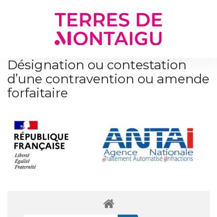
Gestion des traceurs
Désignation ou contestation
d’une contravention ou amende
forfaitaire