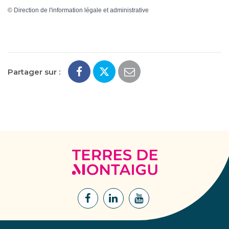
©
Direction de l'information légale et administrative
Partager sur :
Terres
de
Montaigu
Lien
Lien
Lien
vers
vers
vers
le
le
la