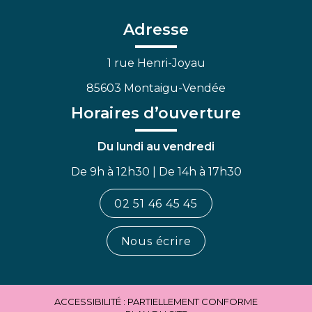
compte
compte
chaîne
Facebook
Linkedin
Youtube
Adresse
1 rue Henri-Joyau
85603 Montaigu-Vendée
Horaires d’ouverture
Du lundi au vendredi
De 9h à 12h30 | De 14h à 17h30
02 51 46 45 45
Nous écrire
ACCESSIBILITÉ : PARTIELLEMENT CONFORME