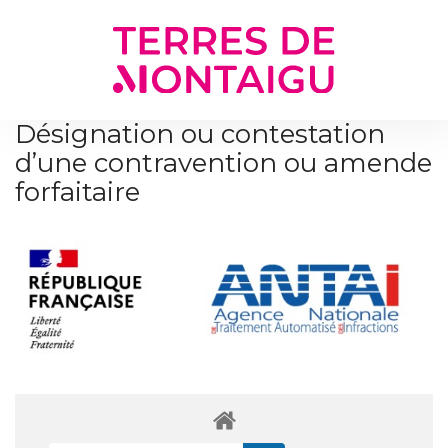
Gestion des traceurs
Désignation ou contestation
d’une contravention ou amende
forfaitaire