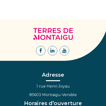
Terres
de
Montaigu
Lien
Lien
Lien
vers
vers
vers
le
le
la
compte
compte
chaîne
Facebook
Linkedin
Youtube
Adresse
1 rue Henri-Joyau
85603 Montaigu-Vendée
Horaires d’ouverture