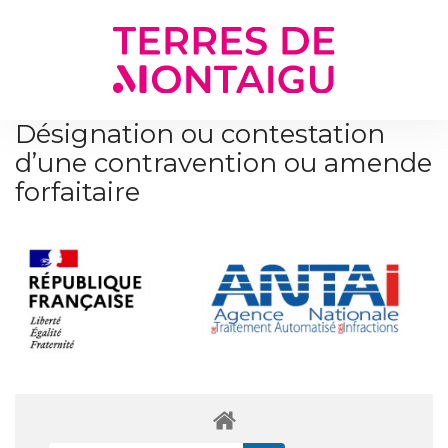
Gestion des traceurs
Désignation ou contestation
d’une contravention ou amende
forfaitaire