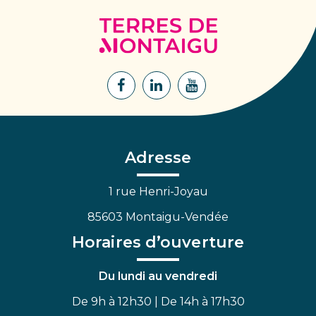
Terres
de
Montaigu
Lien
Lien
Lien
vers
vers
vers
le
le
la
compte
compte
chaîne
Facebook
Linkedin
Youtube
Adresse
1 rue Henri-Joyau
85603 Montaigu-Vendée
Horaires d’ouverture
Du lundi au vendredi
De 9h à 12h30 | De 14h à 17h30