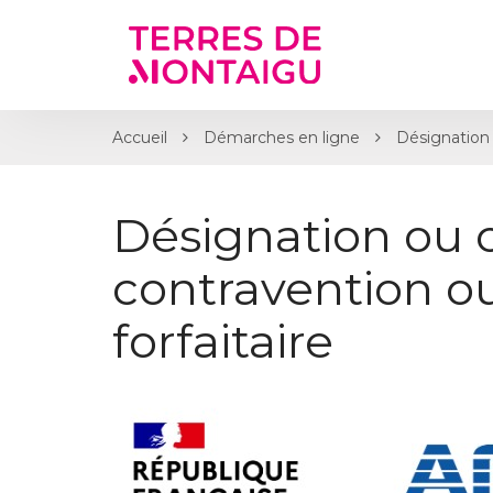
Gestion des traceurs
Accueil
Démarches en ligne
Désignation 
Désignation ou 
contravention 
forfaitaire