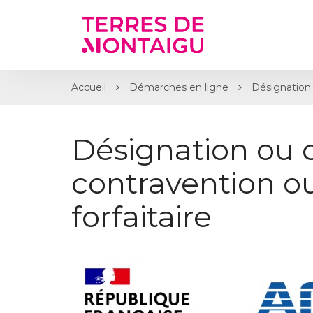
Gestion des traceurs
Accueil
Démarches en ligne
Désignation 
Désignation ou 
contravention 
forfaitaire