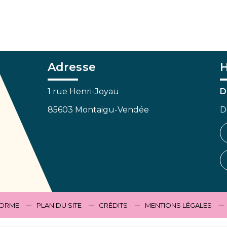
Adresse
H
1 rue Henri-Joyau
D
85603 Montaigu-Vendée
D
FORME
PLAN DU SITE
CRÉDITS
MENTIONS LÉGALES