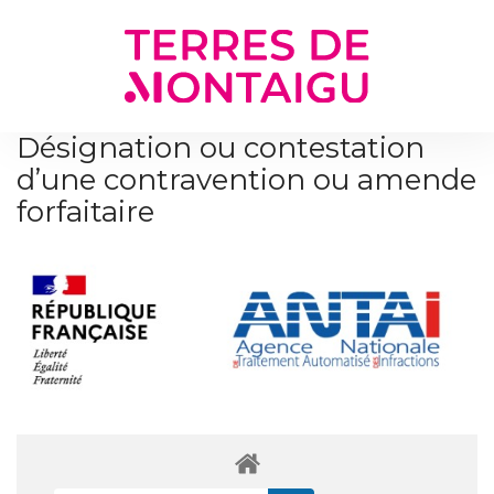
Gestion des traceurs
Désignation ou contestation
d’une contravention ou amende
forfaitaire