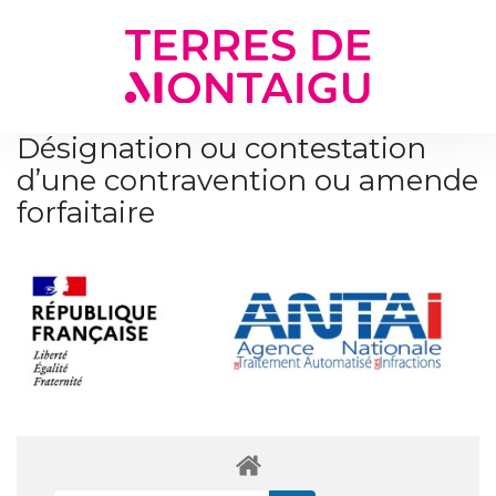
Gestion des traceurs
Désignation ou contestation
d’une contravention ou amende
forfaitaire