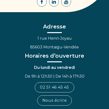
Lien
Lien
Lien
vers
vers
vers
le
le
la
compte
compte
chaîne
Facebook
Linkedin
Youtube
Adresse
1 rue Henri-Joyau
85603 Montaigu-Vendée
Horaires d’ouverture
Du lundi au vendredi
De 9h à 12h30 | De 14h à 17h30
02 51 46 45 45
Nous écrire