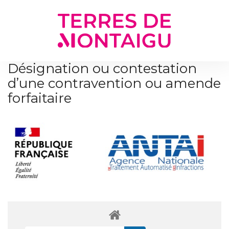
Gestion des traceurs
Désignation ou contestation
d’une contravention ou amende
forfaitaire