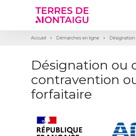
Gestion des traceurs
Accueil
Démarches en ligne
Désignation 
Désignation ou 
contravention 
forfaitaire