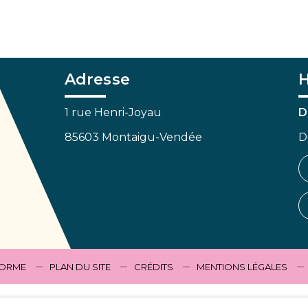
Adresse
H
1 rue Henri-Joyau
D
85603 Montaigu-Vendée
D
FORME
PLAN DU SITE
CRÉDITS
MENTIONS LÉGALES