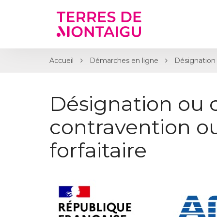
Gestion des traceurs
Accueil
Démarches en ligne
Désignation 
Désignation ou 
contravention 
forfaitaire