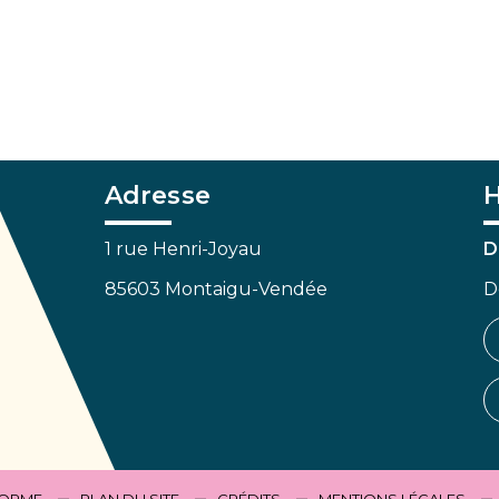
Adresse
H
1 rue Henri-Joyau
D
85603 Montaigu-Vendée
D