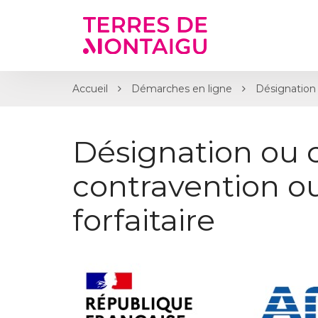
Gestion des traceurs
Accueil
Démarches en ligne
Désignation 
Désignation ou 
contravention 
forfaitaire