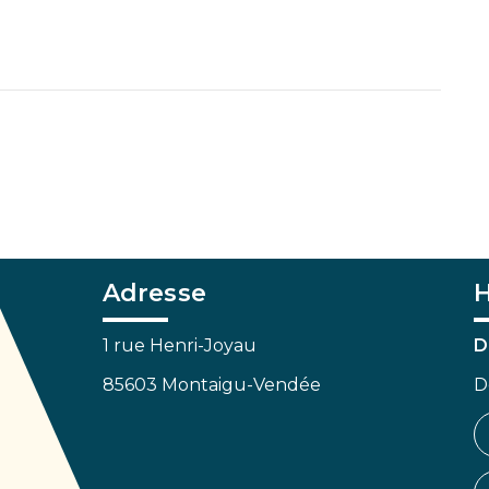
Adresse
H
1 rue Henri-Joyau
D
85603 Montaigu-Vendée
D