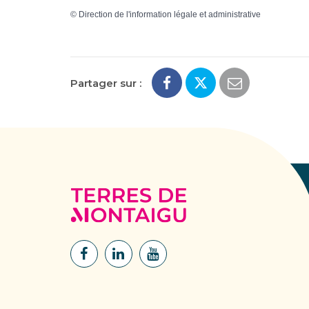
©
Direction de l'information légale et administrative
Partager sur :
Terres
de
Montaigu
Lien
Lien
Lien
vers
vers
vers
le
le
la
compte
compte
chaîne