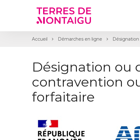
Gestion des traceurs
Accueil
Démarches en ligne
Désignation 
Désignation ou 
contravention 
forfaitaire