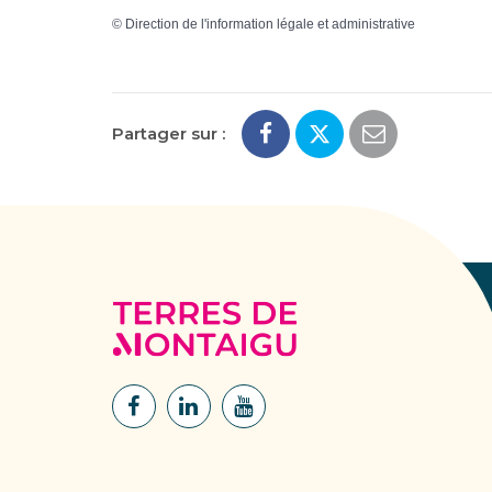
©
Direction de l'information légale et administrative
Partager sur :
Terres
de
Montaigu
Lien
Lien
Lien
vers
vers
vers
le
le
la
compte
compte
chaîne