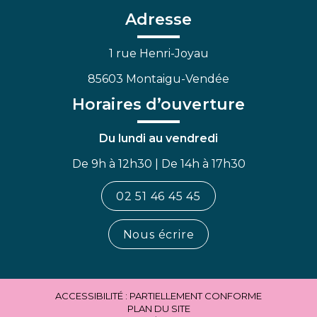
Facebook
Linkedin
Youtube
Adresse
1 rue Henri-Joyau
85603 Montaigu-Vendée
Horaires d’ouverture
Du lundi au vendredi
De 9h à 12h30 | De 14h à 17h30
02 51 46 45 45
Nous écrire
ACCESSIBILITÉ : PARTIELLEMENT CONFORME
PLAN DU SITE