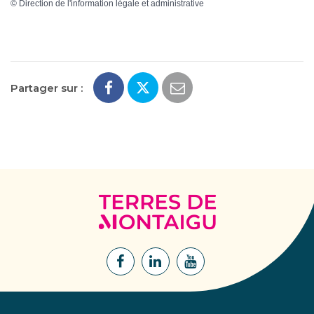
©
Direction de l'information légale et administrative
Partager sur :
Terres
de
Montaigu
Lien
Lien
Lien
vers
vers
vers
le
le
la
compte
compte
chaîne