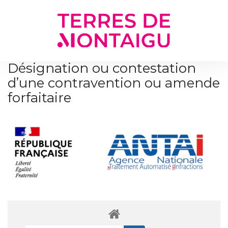
Gestion des traceurs
Désignation ou contestation
d’une contravention ou amende
forfaitaire