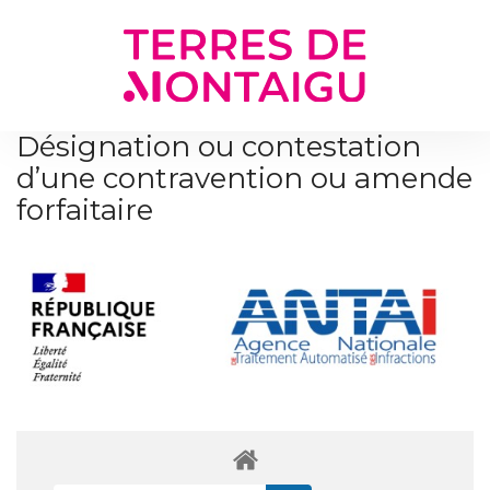
Gestion des traceurs
Désignation ou contestation
d’une contravention ou amende
forfaitaire