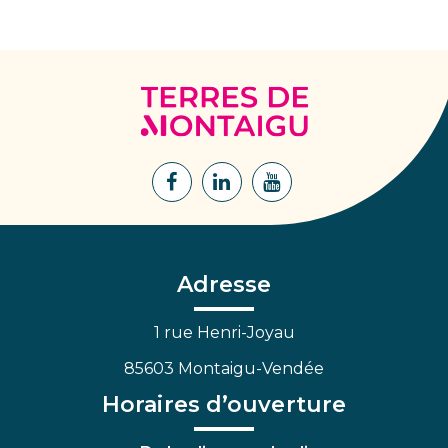
Terres
de
Montaigu
Lien
Lien
Lien
vers
vers
vers
le
le
la
compte
compte
chaîne
Facebook
Linkedin
Youtube
Adresse
1 rue Henri-Joyau
85603 Montaigu-Vendée
Horaires d’ouverture