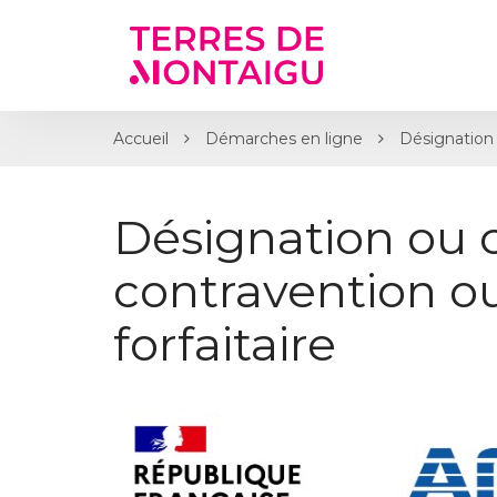
Gestion des traceurs
Accueil
Démarches en ligne
Désignation 
Désignation ou 
contravention 
forfaitaire