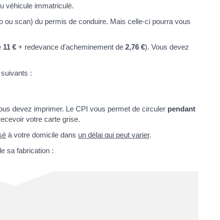
u véhicule immatriculé.
o ou scan) du permis de conduire. Mais celle-ci pourra vous
e
11 €
+ redevance d'acheminement de
2,76 €
). Vous devez
 suivants :
e vous devez imprimer. Le CPI vous permet de circuler
pendant
ecevoir votre carte grise.
sé
à votre domicile dans
un délai qui peut varier
.
e sa fabrication :