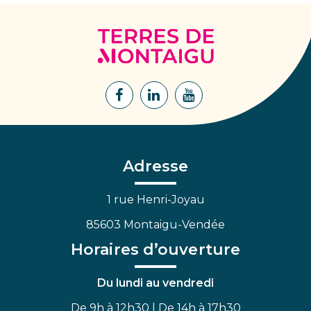
Terres
de
Montaigu
Lien
Lien
Lien
vers
vers
vers
le
le
la
compte
compte
chaîne
Facebook
Linkedin
Youtube
Adresse
1 rue Henri-Joyau
85603 Montaigu-Vendée
Horaires d’ouverture
Du lundi au vendredi
De 9h à 12h30 | De 14h à 17h30