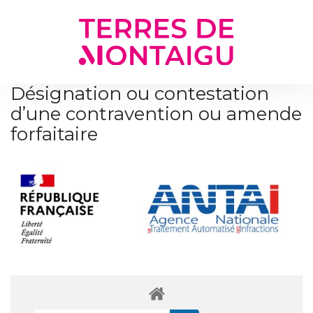
Gestion des traceurs
Désignation ou contestation
d’une contravention ou amende
forfaitaire