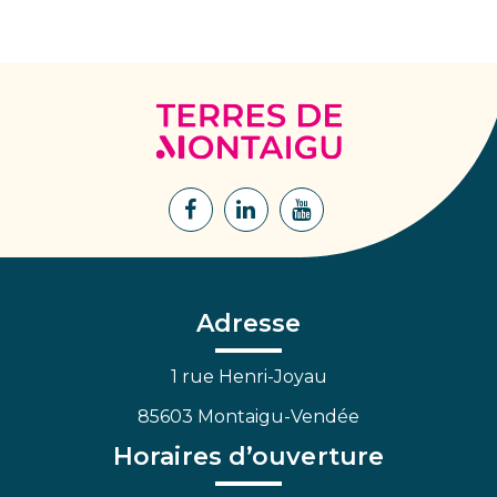
Terres
de
Montaigu
Lien
Lien
Lien
vers
vers
vers
le
le
la
compte
compte
chaîne
Facebook
Linkedin
Youtube
Adresse
1 rue Henri-Joyau
85603 Montaigu-Vendée
Horaires d’ouverture