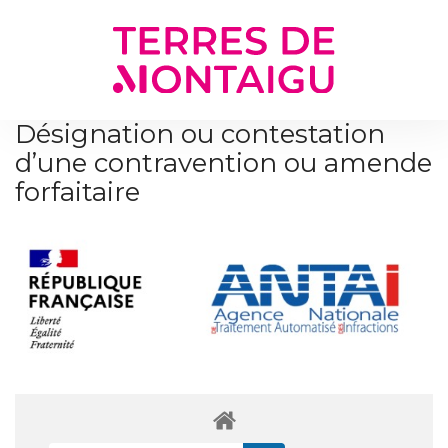
Gestion des traceurs
Désignation ou contestation
d’une contravention ou amende
forfaitaire