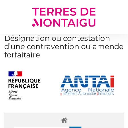
Gestion des traceurs
Désignation ou contestation
d’une contravention ou amende
forfaitaire