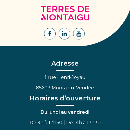
Terres
de
Montaigu
Lien
Lien
Lien
vers
vers
vers
le
le
la
compte
compte
chaîne
Facebook
Linkedin
Youtube
Adresse
1 rue Henri-Joyau
85603 Montaigu-Vendée
Horaires d’ouverture
Du lundi au vendredi
De 9h à 12h30 | De 14h à 17h30