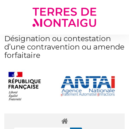
Gestion des traceurs
Désignation ou contestation
d’une contravention ou amende
forfaitaire