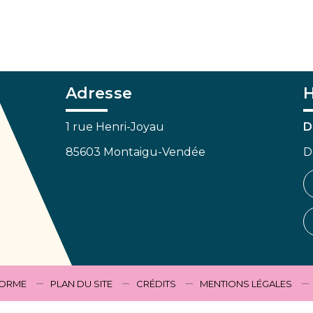
Adresse
H
1 rue Henri-Joyau
D
85603 Montaigu-Vendée
D
FORME
PLAN DU SITE
CRÉDITS
MENTIONS LÉGALES