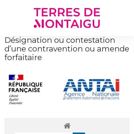
Gestion des traceurs
Désignation ou contestation
d’une contravention ou amende
forfaitaire