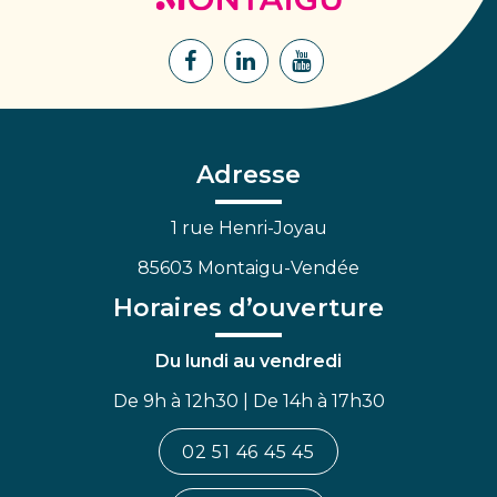
Montaigu
Lien
Lien
Lien
vers
vers
vers
le
le
la
compte
compte
chaîne
Facebook
Linkedin
Youtube
Adresse
1 rue Henri-Joyau
85603 Montaigu-Vendée
Horaires d’ouverture
Du lundi au vendredi
De 9h à 12h30 | De 14h à 17h30
02 51 46 45 45