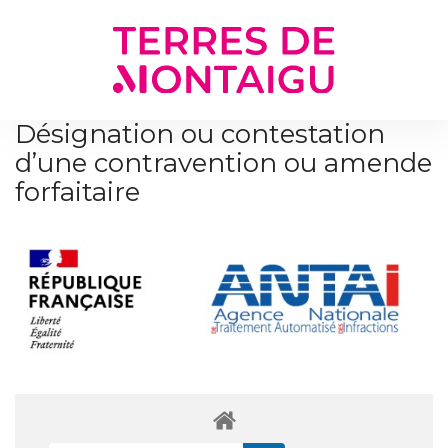
Gestion des traceurs
Désignation ou contestation
d’une contravention ou amende
forfaitaire