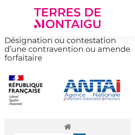
Gestion des traceurs
Désignation ou contestation
d’une contravention ou amende
forfaitaire