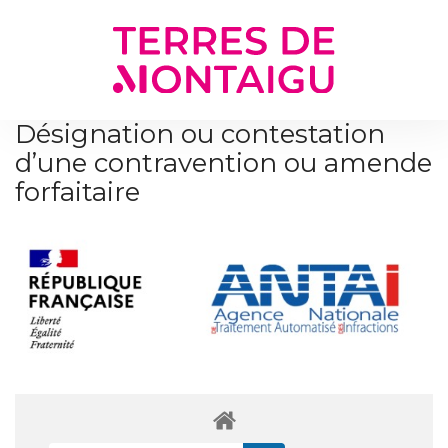
Gestion des traceurs
Désignation ou contestation
d’une contravention ou amende
forfaitaire