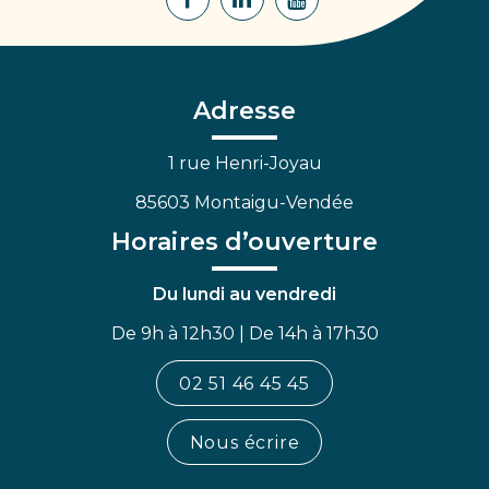
Lien
Lien
Lien
vers
vers
vers
le
le
la
compte
compte
chaîne
Facebook
Linkedin
Youtube
Adresse
1 rue Henri-Joyau
85603 Montaigu-Vendée
Horaires d’ouverture
Du lundi au vendredi
De 9h à 12h30 | De 14h à 17h30
02 51 46 45 45
Nous écrire