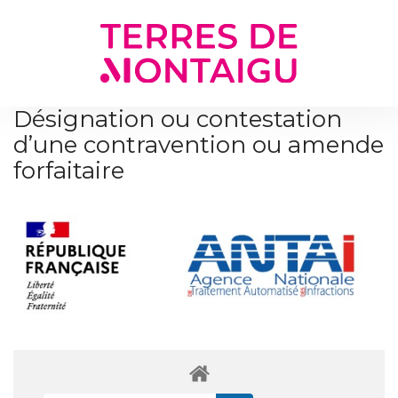
Gestion des traceurs
Désignation ou contestation
d’une contravention ou amende
forfaitaire