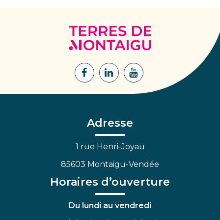
Terres
de
Montaigu
Lien
Lien
Lien
vers
vers
vers
le
le
la
compte
compte
chaîne
Facebook
Linkedin
Youtube
Adresse
1 rue Henri-Joyau
85603 Montaigu-Vendée
Horaires d’ouverture
Du lundi au vendredi