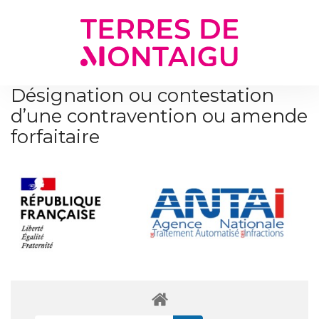
Gestion des traceurs
Désignation ou contestation
d’une contravention ou amende
forfaitaire