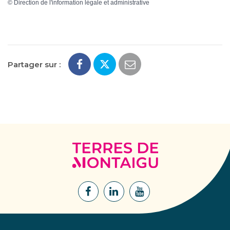
©
Direction de l'information légale et administrative
Partager sur :
Terres
de
Montaigu
Lien
Lien
Lien
vers
vers
vers
le
le
la
compte
compte
chaîne