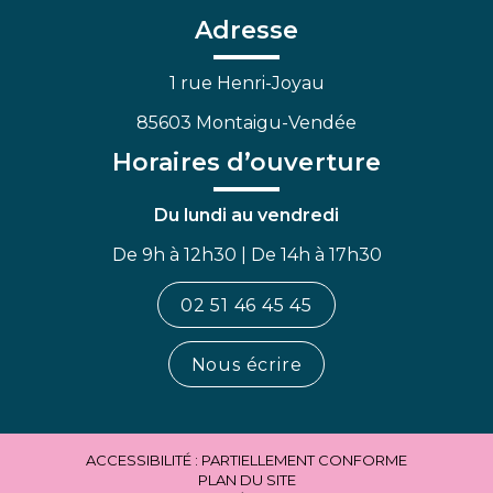
Facebook
Linkedin
Youtube
Adresse
1 rue Henri-Joyau
85603 Montaigu-Vendée
Horaires d’ouverture
Du lundi au vendredi
De 9h à 12h30 | De 14h à 17h30
02 51 46 45 45
Nous écrire
ACCESSIBILITÉ : PARTIELLEMENT CONFORME
PLAN DU SITE