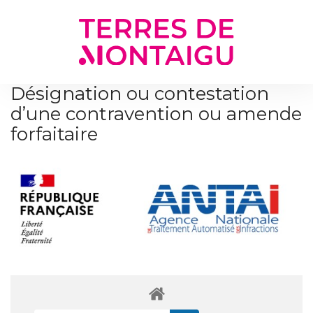
Gestion des traceurs
Désignation ou contestation
d’une contravention ou amende
forfaitaire