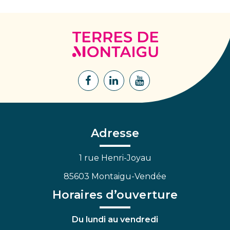
Terres
de
Montaigu
Lien
Lien
Lien
vers
vers
vers
le
le
la
compte
compte
chaîne
Facebook
Linkedin
Youtube
Adresse
1 rue Henri-Joyau
85603 Montaigu-Vendée
Horaires d’ouverture
Du lundi au vendredi