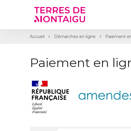
Gestion des traceurs
Accueil
Démarches en ligne
Paiement en
Paiement en li