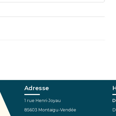
Adresse
H
1 rue Henri-Joyau
D
85603 Montaigu-Vendée
D