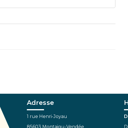
Adresse
H
1 rue Henri-Joyau
D
85603 Montaigu-Vendée
D