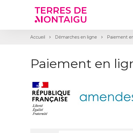
Gestion des traceurs
Accueil
Démarches en ligne
Paiement en
Paiement en li