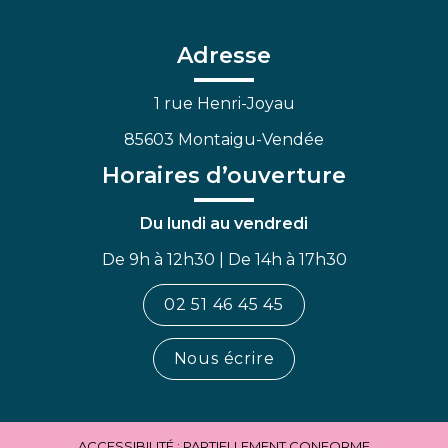
le
le
la
compte
compte
chaîne
Facebook
Linkedin
Youtube
Adresse
1 rue Henri-Joyau
85603 Montaigu-Vendée
Horaires d’ouverture
Du lundi au vendredi
De 9h à 12h30 | De 14h à 17h30
02 51 46 45 45
Nous écrire
ACCESSIBILITÉ : PARTIELLEMENT CONFORME