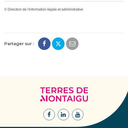
©
Direction de l'information légale et administrative
Partager sur :
Terres
de
Montaigu
Lien
Lien
Lien
vers
vers
vers