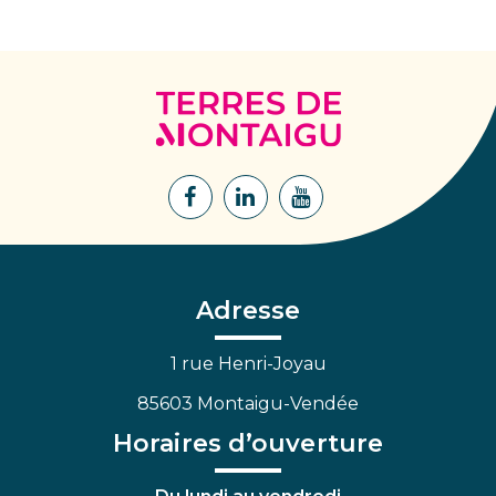
Terres
de
Montaigu
Lien
Lien
Lien
vers
vers
vers
le
le
la
compte
compte
chaîne
Facebook
Linkedin
Youtube
Adresse
1 rue Henri-Joyau
85603 Montaigu-Vendée
Horaires d’ouverture