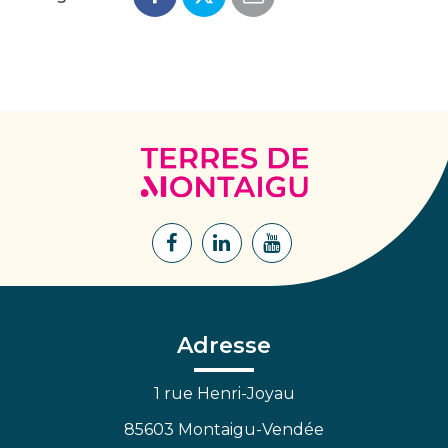
Terres
de
Montaigu
Lien
Lien
Lien
vers
vers
vers
le
le
la
compte
compte
chaîne
Facebook
Linkedin
Youtube
Adresse
1 rue Henri-Joyau
85603 Montaigu-Vendée