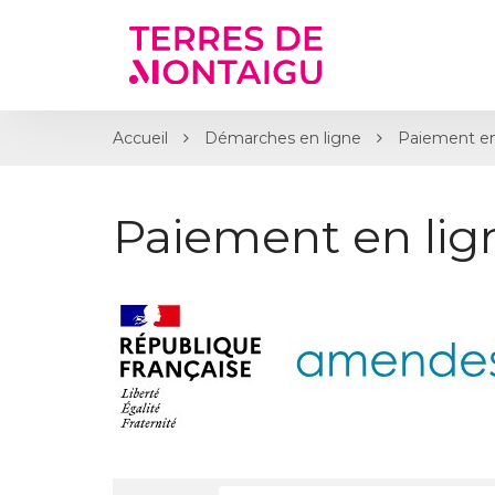
Gestion des traceurs
Accueil
Démarches en ligne
Paiement en
Paiement en li