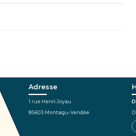
Adresse
H
1 rue Henri-Joyau
D
85603 Montaigu-Vendée
D