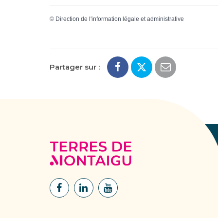
©
Direction de l'information légale et administrative
Partager sur :
Terres
de
Montaigu
Lien
Lien
Lien
vers
vers
vers
le
le
la