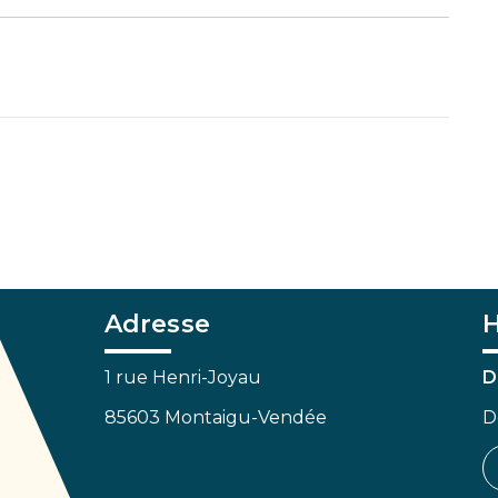
Adresse
H
1 rue Henri-Joyau
D
85603 Montaigu-Vendée
D