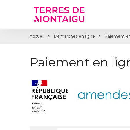
Gestion des traceurs
Accueil
Démarches en ligne
Paiement en
Paiement en li