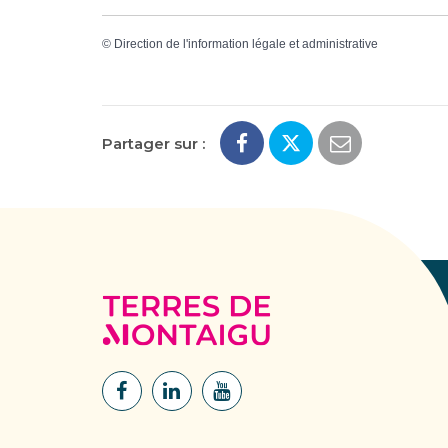
©
Direction de l'information légale et administrative
Partager sur :
Terres
de
Montaigu
Lien
Lien
Lien
vers
vers
vers
le
le
la