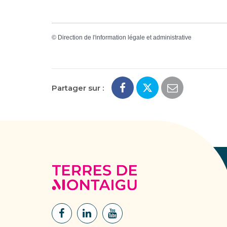
©
Direction de l'information légale et administrative
Partager sur :
Terres
de
Montaigu
Lien
Lien
Lien