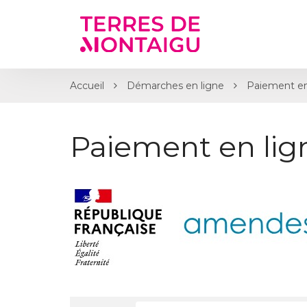
Gestion des traceurs
Accueil
Démarches en ligne
Paiement en
Paiement en li