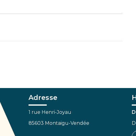
Adresse
H
1 rue Henri-Joyau
D
85603 Montaigu-Vendée
D