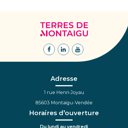
Terres
de
Montaigu
Lien
Lien
Lien
vers
vers
vers
le
le
la
compte
compte
chaîne
Facebook
Linkedin
Youtube
Adresse
1 rue Henri-Joyau
85603 Montaigu-Vendée
Horaires d’ouverture
Du lundi au vendredi