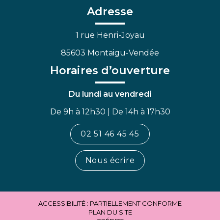
Facebook
Linkedin
Youtube
Adresse
1 rue Henri-Joyau
85603 Montaigu-Vendée
Horaires d’ouverture
Du lundi au vendredi
De 9h à 12h30 | De 14h à 17h30
02 51 46 45 45
Nous écrire
ACCESSIBILITÉ : PARTIELLEMENT CONFORME
PLAN DU SITE