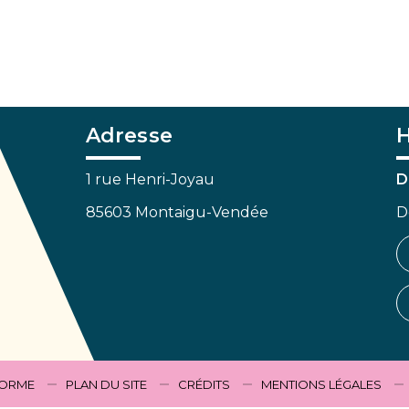
Adresse
H
1 rue Henri-Joyau
D
85603 Montaigu-Vendée
D
FORME
PLAN DU SITE
CRÉDITS
MENTIONS LÉGALES