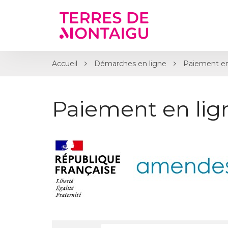
Gestion des traceurs
Accueil
Démarches en ligne
Paiement en
Paiement en li