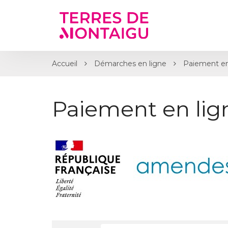
Gestion des traceurs
Accueil
Démarches en ligne
Paiement en
Paiement en li