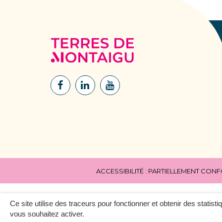
Terres
de
Montaigu
Lien
Lien
Lien
vers
vers
vers
le
le
la
compte
compte
chaîne
Facebook
Linkedin
Youtube
ACCESSIBILITÉ : PARTIELLEMENT CON
Ce site utilise des traceurs pour fonctionner et obtenir des statisti
vous souhaitez activer.