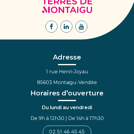
Terres
de
Montaigu
Lien
Lien
Lien
vers
vers
vers
le
le
la
compte
compte
chaîne
Facebook
Linkedin
Youtube
Adresse
1 rue Henri-Joyau
85603 Montaigu-Vendée
Horaires d’ouverture
Du lundi au vendredi
De 9h à 12h30 | De 14h à 17h30
02 51 46 45 45