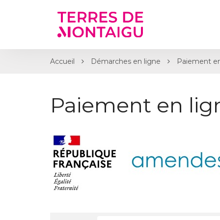
Gestion des traceurs
Accueil
Démarches en ligne
Paiement en
Paiement en li