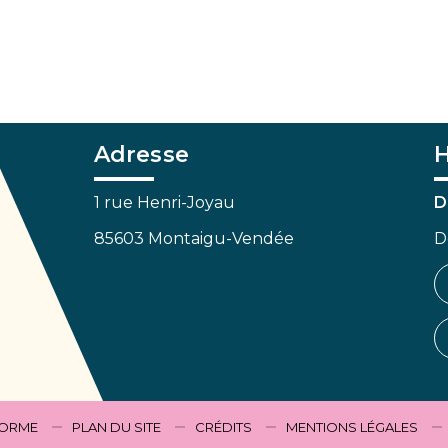
Adresse
H
1 rue Henri-Joyau
D
85603 Montaigu-Vendée
D
FORME
PLAN DU SITE
CRÉDITS
MENTIONS LÉGALES