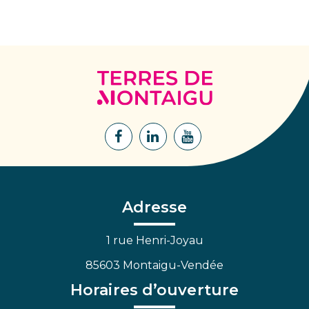
Terres
de
Montaigu
Lien
Lien
Lien
vers
vers
vers
le
le
la
compte
compte
chaîne
Facebook
Linkedin
Youtube
Adresse
1 rue Henri-Joyau
85603 Montaigu-Vendée
Horaires d’ouverture