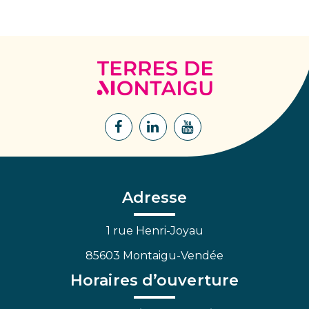
Terres
de
Montaigu
Lien
Lien
Lien
vers
vers
vers
le
le
la
compte
compte
chaîne
Facebook
Linkedin
Youtube
Adresse
1 rue Henri-Joyau
85603 Montaigu-Vendée
Horaires d’ouverture