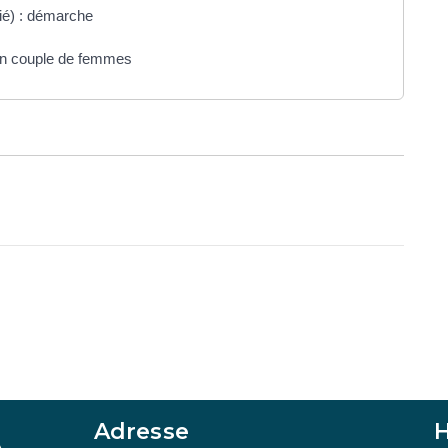
ié) : démarche
un couple de femmes
Adresse
H