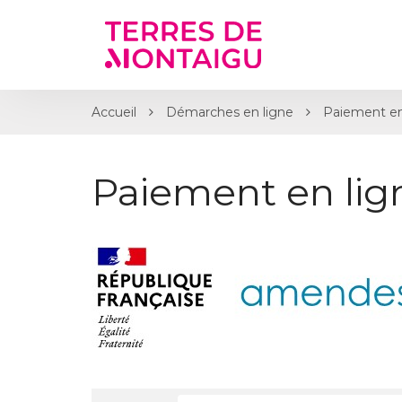
Gestion des traceurs
Accueil
Démarches en ligne
Paiement en
Paiement en li