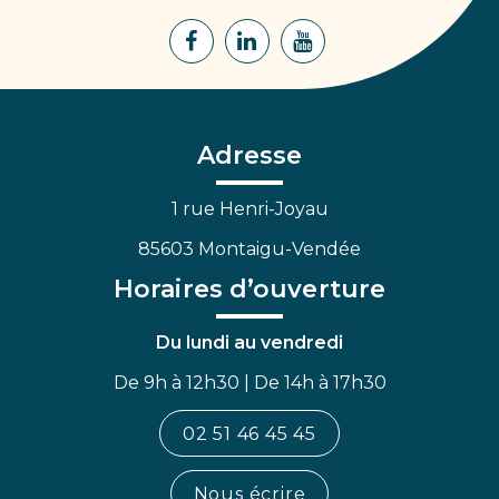
Lien
Lien
Lien
vers
vers
vers
le
le
la
compte
compte
chaîne
Facebook
Linkedin
Youtube
Adresse
1 rue Henri-Joyau
85603 Montaigu-Vendée
Horaires d’ouverture
Du lundi au vendredi
De 9h à 12h30 | De 14h à 17h30
02 51 46 45 45
Nous écrire