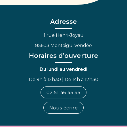
vers
vers
vers
le
le
la
compte
compte
chaîne
Facebook
Linkedin
Youtube
Adresse
1 rue Henri-Joyau
85603 Montaigu-Vendée
Horaires d’ouverture
Du lundi au vendredi
De 9h à 12h30 | De 14h à 17h30
02 51 46 45 45
Nous écrire