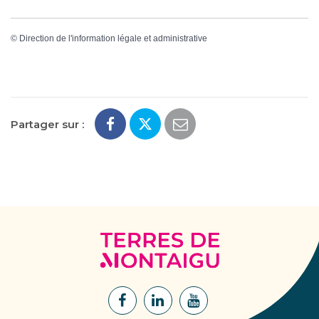
©
Direction de l'information légale et administrative
Partager sur :
Terres
de
Montaigu
Lien
Lien
Lien