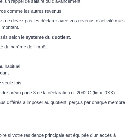
le, un rappel de salaire ou d'avancement.
urce comme les autres revenus.
us ne devez pas les déclarer avec vos revenus d'activité mais
r montant.
sés selon le
système du quotient
.
ité du
barème
de l'impôt.
nu habituel
ndant
 seule fois.
adre prévu page 3 de la déclaration n° 2042 C (ligne 0XX).
enus différés à imposer au quotient, perçus par chaque membre
oire si votre résidence principale est équipée d'un accès à