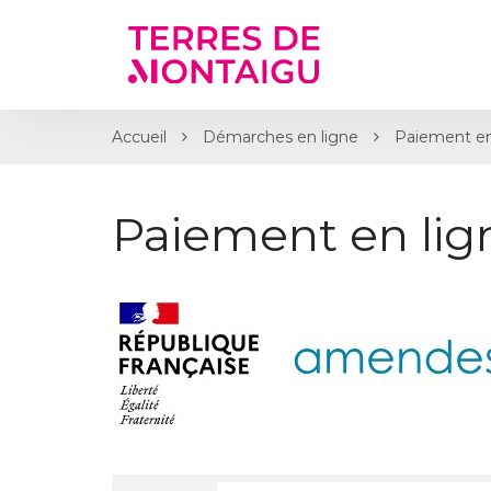
Gestion des traceurs
Accueil
Démarches en ligne
Paiement en
Paiement en li