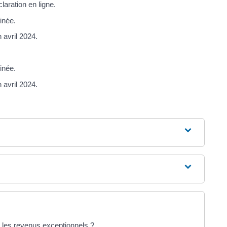
laration en ligne.
inée.
 avril 2024.
inée.
 avril 2024.
 les revenus exceptionnels ?