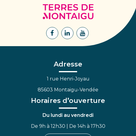
Terres
de
Montaigu
Lien
Lien
Lien
vers
vers
vers
le
le
la
compte
compte
chaîne
Facebook
Linkedin
Youtube
Adresse
1 rue Henri-Joyau
85603 Montaigu-Vendée
Horaires d’ouverture
Du lundi au vendredi
De 9h à 12h30 | De 14h à 17h30